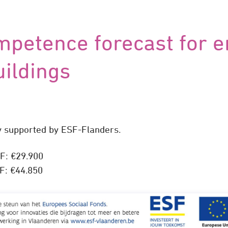
mpetence forecast for e
uildings
lly supported by ESF-Flanders.
F: €29.900
F: €44.850