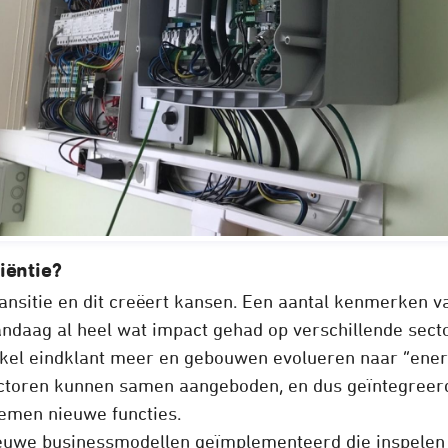
iëntie?
ransitie en dit creëert kansen. Een aantal kenmerken 
ndaag al heel wat impact gehad op verschillende sec
enkel eindklant meer en gebouwen evolueren naar “energ
ectoren kunnen samen aangeboden, en dus geïntegreer
temen nieuwe functies.
euwe businessmodellen geïmplementeerd die inspelen 